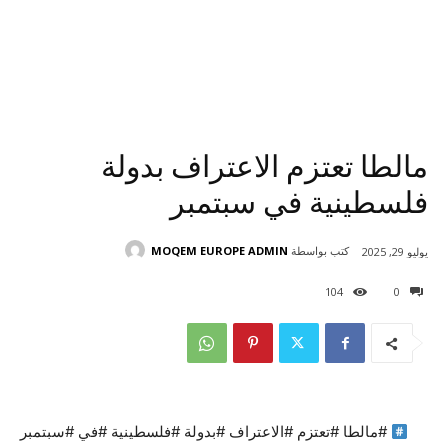
مالطا تعتزم الاعتراف بدولة
فلسطينية في سبتمبر
كتب بواسطة
MOQEM EUROPE ADMIN
يوليو 29, 2025
104
0
#مالطا #تعتزم #الاعتراف #بدولة #فلسطينية #في #سبتمبر