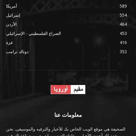
589
أمريكا
554
إسرائيل
464
الأردن
453
الصراع الفلسطيني - الإسرائيلي
416
غزة
352
دونالد ترامب
معلومات عنا
الصحيفة هي موقع الويب الخاص بك للأخبار والترفيه والموسيقى. نحن
نقدم لك أحدث الأخبار ومقاطع الفيديو مباشرة من صناعة الترفيه.