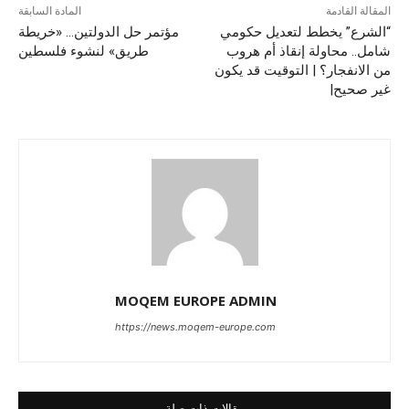
المقالة القادمة
المادة السابقة
“الشرع” يخطط لتعديل حكومي
مؤتمر حل الدولتين… «خريطة
شامل.. محاولة إنقاذ أم هروب
طريق» لنشوء فلسطين
من الانفجار؟ | التوقيت قد يكون
غير صحيح|
MOQEM EUROPE ADMIN
https://news.moqem-europe.com
مقالات ذات صلة