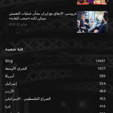
غروسي: الاتفاق مع إيران بشأن عمليات التفتيش
ممكن لكنه «صعب للغاية»
فبراير 13, 2026
فئة شعبية
Blog
14441
1637
الشرق الأوسط
589
أمريكا
554
إسرائيل
464
الأردن
453
الصراع الفلسطيني - الإسرائيلي
416
غزة