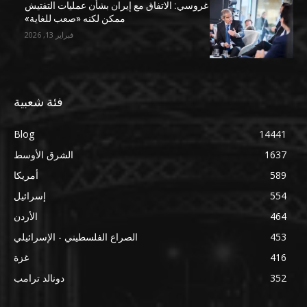
غروسي: الاتفاق مع إيران بشأن عمليات التفتيش
ممكن لكنه «صعب للغاية»
فبراير 13, 2026
فئة شعبية
Blog
14441
1637
الشرق الأوسط
589
أمريكا
554
إسرائيل
464
الأردن
453
الصراع الفلسطيني - الإسرائيلي
416
غزة
352
دونالد ترامب