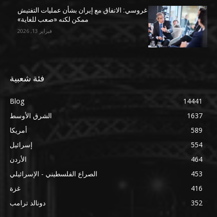
غروسي: الاتفاق مع إيران بشأن عمليات التفتيش
ممكن لكنه «صعب للغاية»
فبراير 13, 2026
فئة شعبية
Blog
14441
1637
الشرق الأوسط
589
أمريكا
554
إسرائيل
464
الأردن
453
الصراع الفلسطيني - الإسرائيلي
416
غزة
352
دونالد ترامب