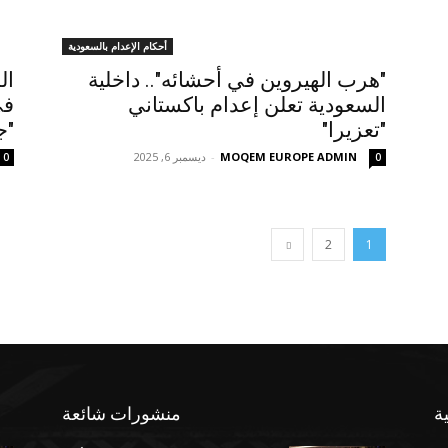
أحكام الإعدام بالسعودية
"هرب الهيروين في أحشائه".. داخلية
ال
السعودية تعلن إعدام باكستاني
في
"تعزيرا"
"ج
MOQEM EUROPE ADMIN
-
ديسمبر 6, 2025
0
0
2
1
ة
منشورات شائعة