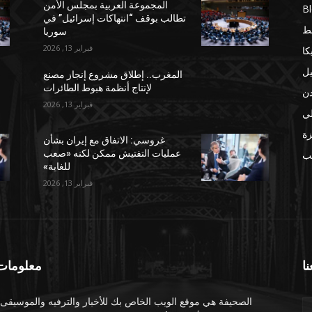
المجموعة العربية بمجلس الأمن
B
تطالب بوقف “انتهاكات إسرائيل” في
ط
سوريا
فبراير 13, 2026
كا
يل
المغرب.. إطلاق مشروع إنجاز مصنع
لإنتاج أنظمة هبوط الطائرات
دن
فبراير 13, 2026
لي
ة
غروسي: الاتفاق مع إيران بشأن
عمليات التفتيش ممكن لكنه «صعب
مب
للغاية»
فبراير 13, 2026
نا
معلومات 
الصحيفة هي موقع الويب الخاص بك للأخبار والترفيه والموسيقى.