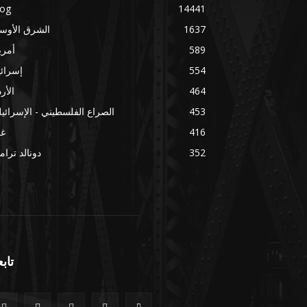
log
14441
1637
الشرق الأوس
589
أمري
554
إسرائ
464
الأر
453
الصراع الفلسطيني - الإسرائي
416
غز
352
دونالد ترا
تابع