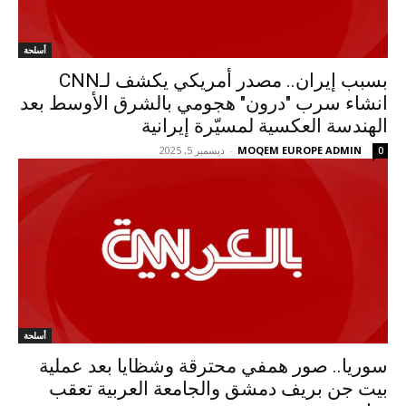
أسلحة
بسبب إيران.. مصدر أمريكي يكشف لـCNN
انشاء سرب "درون" هجومي بالشرق الأوسط بعد
الهندسة العكسية لمسيّرة إيرانية
MOQEM EUROPE ADMIN
-
ديسمبر 5, 2025
0
أسلحة
سوريا.. صور همفي محترقة وشظايا بعد عملية
بيت جن بريف دمشق والجامعة العربية تعقب