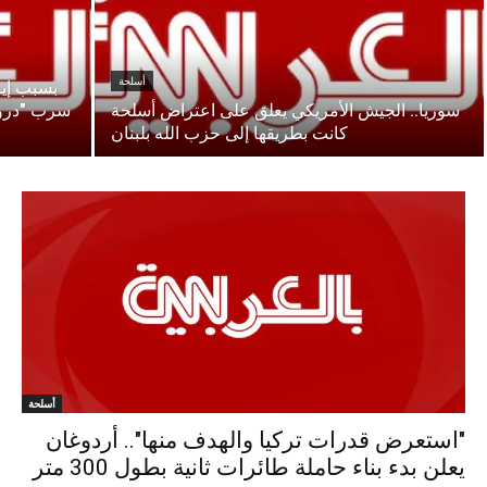
أسلحة
سوريا.. الجيش الأمريكي يعلق على اعتراض أسلحة
سرب "درون
كانت بطريقها إلى حزب الله بلبنان
أسلحة
"استعرض قدرات تركيا والهدف منها".. أردوغان
يعلن بدء بناء حاملة طائرات ثانية بطول 300 متر