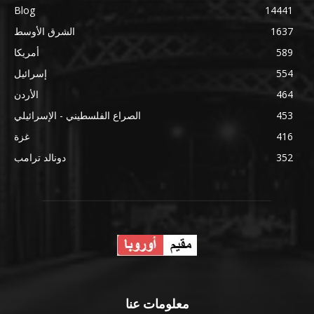
Blog
14441
1637
الشرق الأوسط
589
أمريكا
554
إسرائيل
464
الأردن
453
الصراع الفلسطيني - الإسرائيلي
416
غزة
352
دونالد ترامب
معلومات عنا