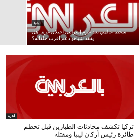
ألمانيا
سخط عالمي بعد عزم إسرائيل احتلال غزة.. هل
يفقد نتنياهو دعم أقرب حلفائه؟
أنقرة
تركيا تكشف محادثات الطيارين قبل تحطم
طائرة رئيس أركان ليبيا ومقتله