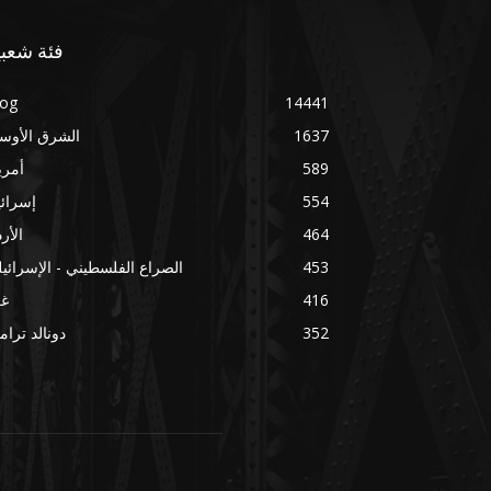
فئة شعبي
log
14441
1637
الشرق الأوس
589
أمري
554
إسرائ
464
الأر
453
الصراع الفلسطيني - الإسرائي
416
غز
352
دونالد ترا