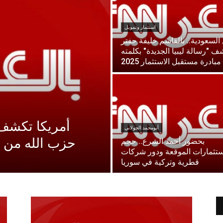
استثمار وتمويل
السعودية.. بالقاسم خليفة حفتر
ف "رسالة ليبيا الجديدة" بكلمته
بادرة مستقبل الاستثمار 2025
أمريكا تكشف 
أبومحمد الجولاني
حزب الله من 
بحضور أحمد الشرع.. حجم
ستثمارات الموقعة ودور شركات
قطرية وتركية في سوريا