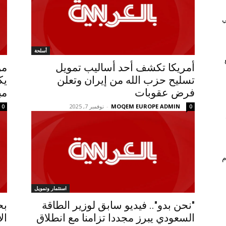
ي
أسلحة
أمريكا تكشف أحد أساليب تمويل
من
تسليح حزب الله من إيران وتعلن
يك
فرض عقوبات
مب
MOQEM EUROPE ADMIN
-
نوفمبر 7, 2025
0
0
م
استثمار وتمويل
"نحن بدو".. فيديو سابق لوزير الطاقة
بح
السعودي يبرز مجددا تزامنا مع انطلاق
ال