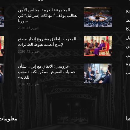
المجموعة العربية بمجلس الأمن
B
تطالب بوقف “انتهاكات إسرائيل” في
ط
سوريا
فبراير 13, 2026
كا
يل
المغرب.. إطلاق مشروع إنجاز مصنع
لإنتاج أنظمة هبوط الطائرات
دن
فبراير 13, 2026
لي
ة
غروسي: الاتفاق مع إيران بشأن
عمليات التفتيش ممكن لكنه «صعب
مب
للغاية»
فبراير 13, 2026
نا
معلومات 