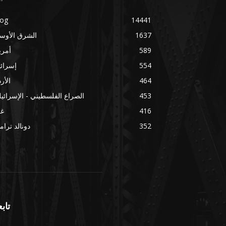
log
14441
1637
الشرق الأوس
589
أمري
554
إسرائ
464
الأر
453
الصراع الفلسطيني - الإسرائي
416
غز
352
دونالد ترا
تابع