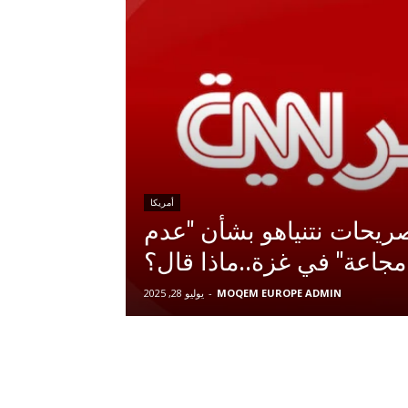
أمريكا
ريحات نتنياهو بشأن "عدم
جاعة" في غزة..ماذا قال؟
MOQEM EUROPE ADMIN
-
يوليو 28, 2025