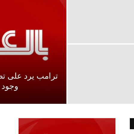
ترامب يرد على تص
وجود م