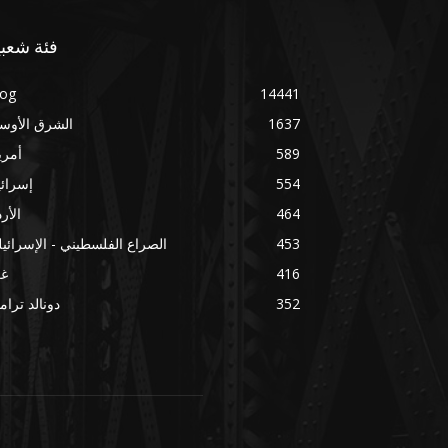
فئة شعبي
log
14441
1637
الشرق الأوس
589
أمري
554
إسرائ
464
الأر
453
الصراع الفلسطيني - الإسرائي
416
غز
352
دونالد ترا