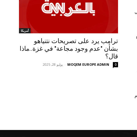
ي
أمريكا
ترامب يرد على تصريحات نتنياهو
بشأن "عدم وجود مجاعة" في غزة..ماذا
قال؟
MOQEM EUROPE ADMIN
-
يوليو 28, 2025
0
م