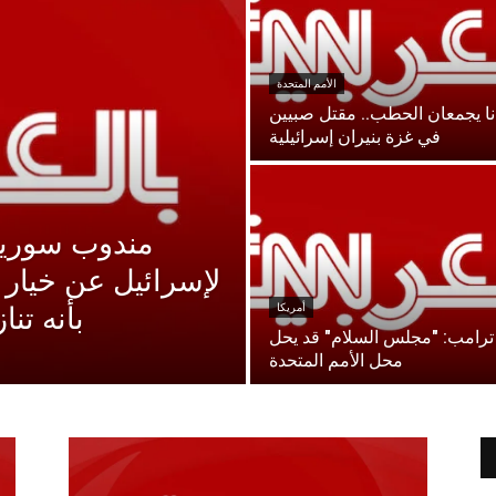
الأمم المتحدة
نا يجمعان الحطب.. مقتل صبيين
في غزة بنيران إسرائيلية
مندوب سوريا 
لإسرائيل عن خيار ا
أمريكا
بأنه تن
ترامب: "مجلس السلام" قد يحل
محل الأمم المتحدة