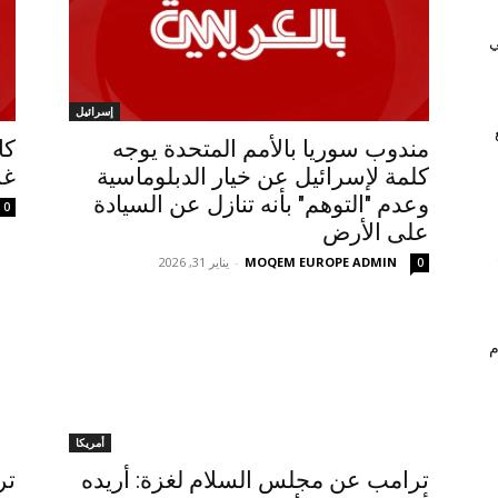
ي
إسرائيل
مندوب سوريا بالأمم المتحدة يوجه
كا
كلمة لإسرائيل عن خيار الدبلوماسية
غز
وعدم "التوهم" بأنه تنازل عن السيادة
0
على الأرض
MOQEM EUROPE ADMIN
-
يناير 31, 2026
0
م
أمريكا
ترامب عن مجلس السلام لغزة: أريده
تر