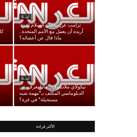
أمريكا
ترامب عن مجلس السلام لغزة:
أريده أن يعمل مع الأمم المتحدة..
كا
ماذا قال عن أعضائه؟
أمريكا
نيكولاي ملادينوف.. ماذا نعرف عن
الدبلوماسي المكلف بـ"مهمة شبه
مستحيلة" في غزة؟
الأكثر قراءة