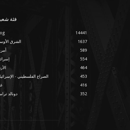
فئة شعبي
log
14441
1637
الشرق الأوس
589
أمري
554
إسرائ
464
الأر
453
الصراع الفلسطيني - الإسرائي
416
غز
352
دونالد ترا