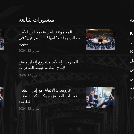
ة
منشورات شائعة
المجموعة العربية بمجلس الأمن
B
تطالب بوقف “انتهاكات إسرائيل” في
ط
سوريا
فبراير 13, 2026
كا
يل
المغرب.. إطلاق مشروع إنجاز مصنع
لإنتاج أنظمة هبوط الطائرات
دن
فبراير 13, 2026
لي
ة
غروسي: الاتفاق مع إيران بشأن
عمليات التفتيش ممكن لكنه «صعب
مب
للغاية»
فبراير 13, 2026