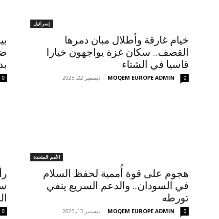
إسرائيل
خيام غارقة وأطلال مبان دمرها
بي
القصف.. سكان غزة يواجهون خيارا
ضر
قاسيا في الشتاء
بد
MOQEM EUROPE ADMIN
-
ديسمبر 22, 2025
0
0
الأمم المتحدة
هجوم على قوة أُممية لحفظ السلام
رأ
في السودان.. والدعم السريع ينفي
سي
تورطه
ال
MOQEM EUROPE ADMIN
-
ديسمبر 13, 2025
0
0