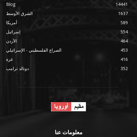
Blog
14441
1637
الشرق الأوسط
589
أمريكا
554
إسرائيل
464
الأردن
453
الصراع الفلسطيني - الإسرائيلي
416
غزة
352
دونالد ترامب
معلومات عنا