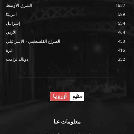
1637
الشرق الأوسط
589
أمريكا
554
إسرائيل
464
الأردن
453
الصراع الفلسطيني - الإسرائيلي
416
غزة
352
دونالد ترامب
معلومات عنا