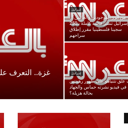
إسرائيل
من أبرز الموجودين والغائبين؟..
إسرائيل تنشر قائمة كاملة بـ250
سجينا فلسطينيا مقرر إطلاق
سراحهم
غزة.. التعرف على
إسرائيل
علق نتنياهو على ظهور رهينتين
في فيديو نشرته حماس والجهاد
بحالة هزيلة؟