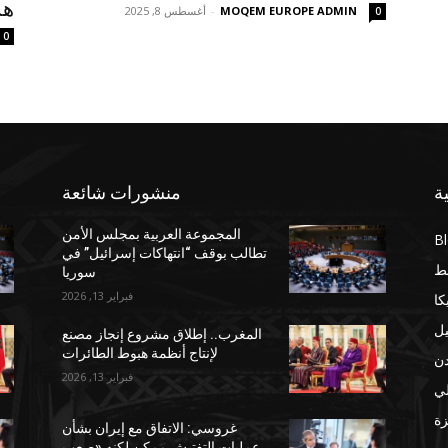
هز
MOQEM EUROPE ADMIN
-
أغسطس 8, 2025
0
0
ة
منشورات شائعة
المجموعة العربية بمجلس الأمن
B
تطالب بوقف “انتهاكات إسرائيل” في
ط
سوريا
فبراير 13, 2026
كا
يل
المغرب.. إطلاق مشروع إنجاز مصنع
لإنتاج أنظمة هبوط الطائرات
دن
فبراير 13, 2026
لي
ة
غروسي: الاتفاق مع إيران بشأن
عمليات التفتيش ممكن لكنه «صعب