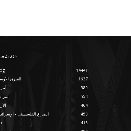
فئة شعبي
log
14441
1637
الشرق الأوس
589
أمري
554
إسرائ
464
الأر
453
الصراع الفلسطيني - الإسرائي
416
غز