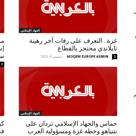
ي
الجهاد الإسلامي
غزة.. التعرف على رفات آخر رهينة
من
تايلاندي محتجز بالقطاع
سج
MOQEM EUROPE ADMIN
-
ديسمبر 4, 2025
0
0
م
الجهاد الإسلامي
حماس والجهاد الإسلامي تردان على
كي
نتنياهو وخطة غزة ومسؤولية العرب
في