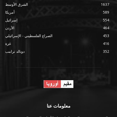
1637
الشرق الأوسط
589
أمريكا
554
إسرائيل
464
الأردن
453
الصراع الفلسطيني - الإسرائيلي
416
غزة
352
دونالد ترامب
معلومات عنا