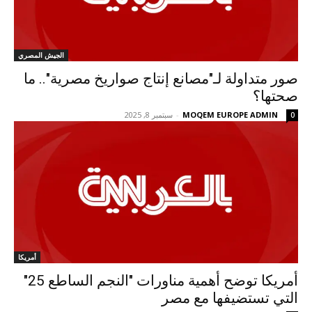
الجيش المصري
صور متداولة لـ"مصانع إنتاج صواريخ مصرية".. ما
صحتها؟
MOQEM EUROPE ADMIN
-
سبتمبر 8, 2025
0
أمريكا
أمريكا توضح أهمية مناورات "النجم الساطع 25"
التي تستضيفها مع مصر