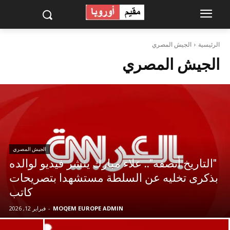
الرئيسية
الجيش المصري
الجيش المصري
الجيش المصري
"التاريخ أنصفه".. علاء مبارك ينشر فيديو لوالده
بذكرى تخليه عن السلطة مستشهدا بتصريحات
كاتب
MOQEM EUROPE ADMIN
-
فبراير 12, 2026