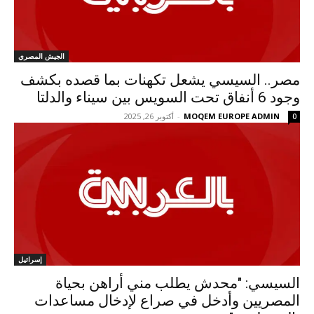
الجيش المصري
مصر.. السيسي يشعل تكهنات بما قصده بكشف
وجود 6 أنفاق تحت السويس بين سيناء والدلتا
MOQEM EUROPE ADMIN
-
أكتوبر 26, 2025
0
إسرائيل
السيسي: "محدش يطلب مني أراهن بحياة
المصريين وأدخل في صراع لإدخال مساعدات