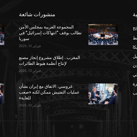
ة
منشورات شائعة
المجموعة العربية بمجلس الأمن
B
تطالب بوقف “انتهاكات إسرائيل” في
ط
سوريا
فبراير 13, 2026
كا
يل
المغرب.. إطلاق مشروع إنجاز مصنع
لإنتاج أنظمة هبوط الطائرات
دن
فبراير 13, 2026
لي
ة
غروسي: الاتفاق مع إيران بشأن
عمليات التفتيش ممكن لكنه «صعب
مب
للغاية»
فبراير 13, 2026