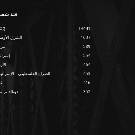
فئة شعبي
log
14441
1637
الشرق الأوس
589
أمري
554
إسرائ
464
الأر
453
الصراع الفلسطيني - الإسرائي
416
غز
352
دونالد ترا