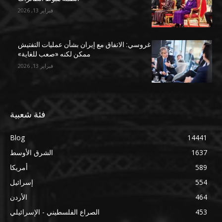
فبراير 13, 2026
غروسي: الاتفاق مع إيران بشأن عمليات التفتيش
ممكن لكنه «صعب للغاية»
فبراير 13, 2026
فئة شعبية
Blog
14441
1637
الشرق الأوسط
589
أمريكا
554
إسرائيل
464
الأردن
453
الصراع الفلسطيني - الإسرائيلي