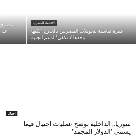
الاقتصاد المصري
مصرف ل
قفزة قياسية بتحويلات المصريين بالخارج "لكنها
على 
وحدها لا تكفي" لدعم الجنيه
احتيال
سوريا.. الداخلية توضح عمليات احتيال فيما
يسمى "الدولار المجمد"