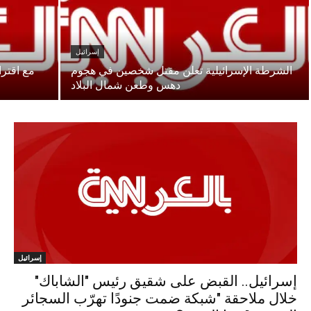
إسرائيل
الشرطة الإسرائيلية تعلن مقتل شخصين في هجوم
مع اقترا
دهس وطعن شمال البلاد
إسرائيل
إسرائيل.. القبض على شقيق رئيس "الشاباك"
خلال ملاحقة "شبكة ضمت جنودًا تهرّب السجائر