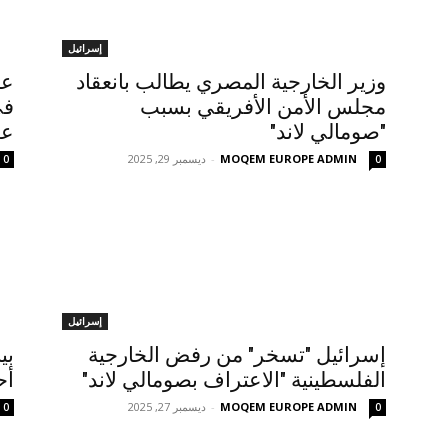
إسرائيل
وزير الخارجية المصري يطالب بانعقاد
عب
مجلس الأمن الأفريقي بسبب
في
"صومالي لاند"
عس
MOQEM EUROPE ADMIN
-
ديسمبر 29, 2025
0
0
إسرائيل
إسرائيل "تسخر" من رفض الخارجية
بي
الفلسطينية "الاعتراف بصومالي لاند"
أح
MOQEM EUROPE ADMIN
-
ديسمبر 27, 2025
0
0