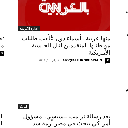
ي
الإدارة الأمريكية
منها عربية.. أسماء دول عُلّقت طلبات
مواطنيها المتقدمين لنيل الجنسية
مق
الأمريكية
0
MOQEM EUROPE ADMIN
-
فبراير 13, 2026
0
م
أمريكا
بعد رسالة ترامب للسيسي.. مسؤول
ال
أمريكي يبحث في مصر أزمة سد
ال