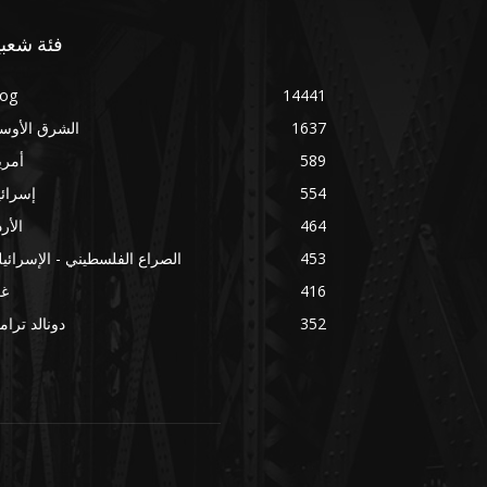
فئة شعبي
log
14441
1637
الشرق الأوس
589
أمري
554
إسرائ
464
الأر
453
الصراع الفلسطيني - الإسرائي
416
غز
352
دونالد ترا