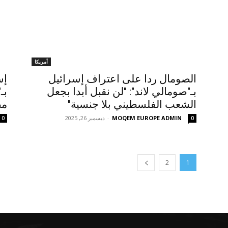
أمريكا
الصومال ردا على اعتراف إسرائيل
إس
بـ"صومالي لاند": "لن نقبل أبدا بجعل
بـ
الشعب الفلسطيني بلا جنسية"
مص
MOQEM EUROPE ADMIN
-
ديسمبر 26, 2025
0
0
2
1