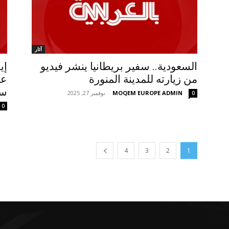
آثار
السعودية.. سفير بريطانيا ينشر فيديو
إي
من زيارته للمدينة المنورة
سن
MOQEM EUROPE ADMIN
-
نوفمبر 27, 2025
0
0
4
3
2
1