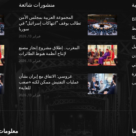
ة
منشورات شائعة
المجموعة العربية بمجلس الأمن
B
تطالب بوقف “انتهاكات إسرائيل” في
ط
سوريا
فبراير 13, 2026
كا
يل
المغرب.. إطلاق مشروع إنجاز مصنع
لإنتاج أنظمة هبوط الطائرات
دن
فبراير 13, 2026
لي
ة
غروسي: الاتفاق مع إيران بشأن
عمليات التفتيش ممكن لكنه «صعب
مب
للغاية»
فبراير 13, 2026
نا
معلومات 