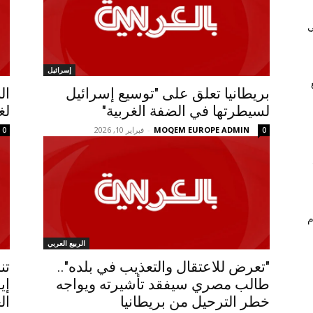
ي
إسرائيل
بريطانيا تعلق على "توسيع إسرائيل
ال
لسيطرتها في الضفة الغربية"
لغ
MOQEM EUROPE ADMIN
-
فبراير 10, 2026
0
0
م
الربيع العربي
"تعرض للاعتقال والتعذيب في بلده"..
تن
طالب مصري سيفقد تأشيرته ويواجه
إي
خطر الترحيل من بريطانيا
ال