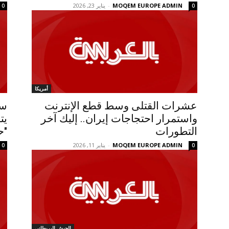
MOQEM EUROPE ADMIN
-
يناير 23, 2026
0
0
أمريكا
عشرات القتلى وسط قطع الإنترنت
سو
واستمرار احتجاجات إيران.. إليك آخر
يت
التطورات
"ح
MOQEM EUROPE ADMIN
-
يناير 11, 2026
0
0
الجيش البريطاني