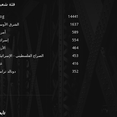
فئة شعبي
log
14441
1637
الشرق الأوس
589
أمري
554
إسرائ
464
الأر
453
الصراع الفلسطيني - الإسرائي
416
غز
352
دونالد ترا
تابع