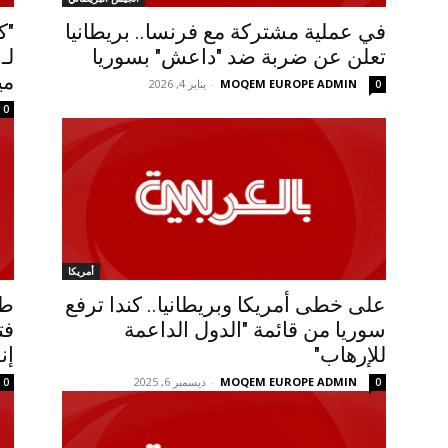
في عملية مشتركة مع فرنسا.. بريطانيا
"ك
تعلن عن ضربة ضد "داعش" بسوريا
مي
MOQEM EUROPE ADMIN
-
يناير 4, 2026
0
0
أمريكا
على خطى أمريكا وبريطانيا.. كندا ترفع
طا
سوريا من قائمة "الدول الداعمة
فت
للإرهاب"
إن
MOQEM EUROPE ADMIN
-
ديسمبر 6, 2025
0
0