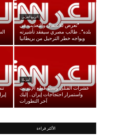
الربيع العربي
"تعرض للاعتقال والتعذيب في
بلده".. طالب مصري سيفقد تأشيرته
الس
ويواجه خطر الترحيل من بريطانيا
أمريكا
عشرات القتلى وسط قطع الإنترنت
تن
واستمرار احتجاجات إيران.. إليك
إير
آخر التطورات
الأكثر قراءة