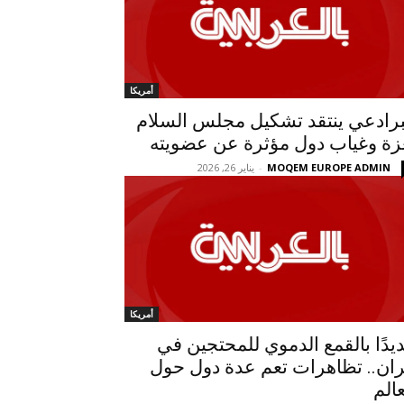
أمريكا
برادعي ينتقد تشكيل مجلس السلام
زة وغياب دول مؤثرة عن عضويته
MOQEM EUROPE ADMIN
-
يناير 26, 2026
أمريكا
ديدًا بالقمع الدموي للمحتجين في
ران.. تظاهرات تعم عدة دول حول
عالم