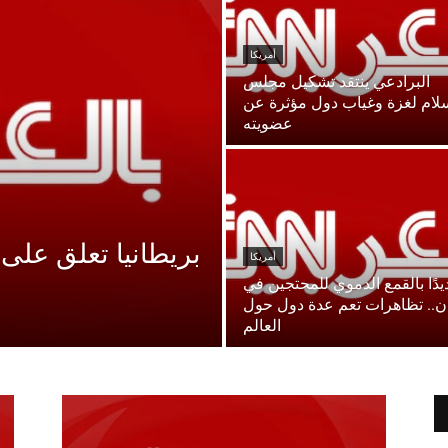
أمريكا
البرادعي ينتقد تشكيل مجلس
لام لغزة وغياب دول مؤثرة عن
عضويته
بريطانيا تعلق على
أمريكا
ديدًا بالقمع الدموي للمحتجين في
ان.. تظاهرات تعم عدة دول حول
العالم