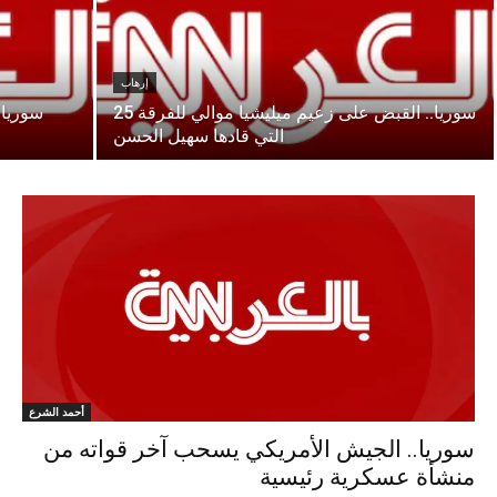
إرهاب
سوريا.. القبض على زعيم ميليشيا موالي للفرقة 25
سوريا.
التي قادها سهيل الحسن
أحمد الشرع
سوريا.. الجيش الأمريكي يسحب آخر قواته من
منشأة عسكرية رئيسية