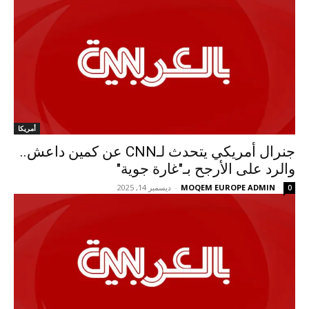
أمريكا
جنرال أمريكي يتحدث لـCNN عن كمين داعش..
والرد على الأرجح بـ"غارة جوية"
MOQEM EUROPE ADMIN
-
ديسمبر 14, 2025
0