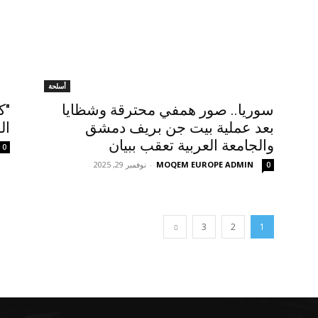
أسلحة
سوريا.. صور همفي محترقة وشظايا
"ك
بعد عملية بيت جن بريف دمشق
ال
والجامعة العربية تعقب ببيان
0
MOQEM EUROPE ADMIN
-
نوفمبر 29, 2025
0
3
2
1