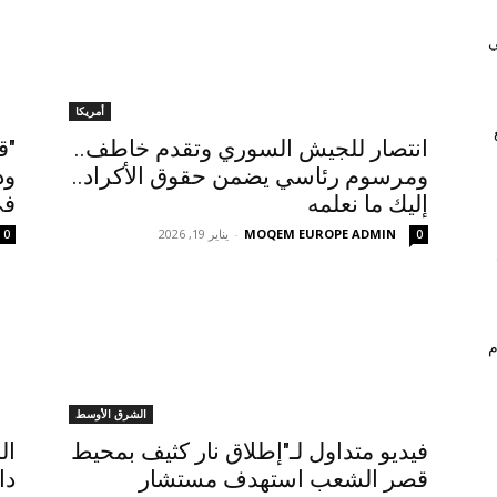
ي
أمريكا
انتصار للجيش السوري وتقدم خاطف..
"ق
ومرسوم رئاسي يضمن حقوق الأكراد..
ود
إليك ما نعلمه
في
MOQEM EUROPE ADMIN
-
يناير 19, 2026
0
0
م
الشرق الأوسط
فيديو متداول لـ"إطلاق نار كثيف بمحيط
ال
قصر الشعب استهدف مستشار
دا