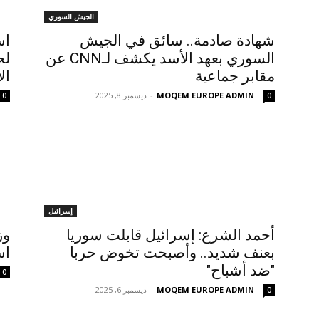
الجيش السوري
شهادة صادمة.. سائق في الجيش
اس
السوري بعهد الأسد يكشف لـCNN عن
لح
مقابر جماعية
ال
MOQEM EUROPE ADMIN
-
ديسمبر 8, 2025
0
0
إسرائيل
أحمد الشرع: إسرائيل قابلت سوريا
وز
بعنف شديد.. وأصبحت تخوض حربا
اس
"ضد أشباح"
0
MOQEM EUROPE ADMIN
-
ديسمبر 6, 2025
0