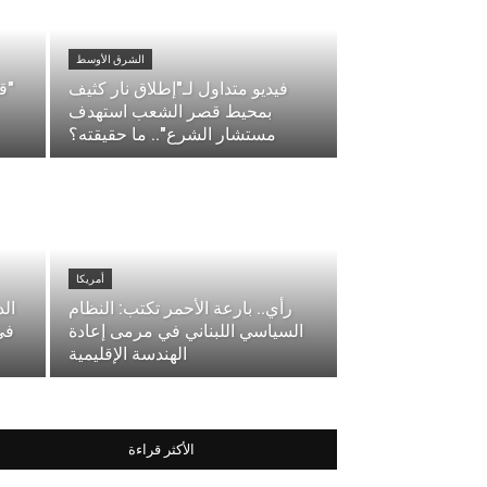
الشرق الأوسط
فيديو متداول لـ"إطلاق نار كثيف
"ق
بمحيط قصر الشعب استهدف
مستشار الشرع".. ما حقيقته؟
أمريكا
رأي.. بارعة الأحمر تكتب: النظام
الد
السياسي اللبناني في مرمى إعادة
في
الهندسة الإقليمية
الأكثر قراءة