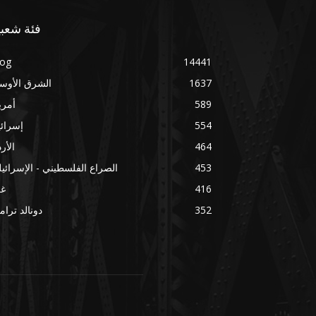
فئة شعبي
log
14441
1637
الشرق الأوس
589
أمري
554
إسرائ
464
الأر
453
الصراع الفلسطيني - الإسرائي
416
غز
352
دونالد ترا