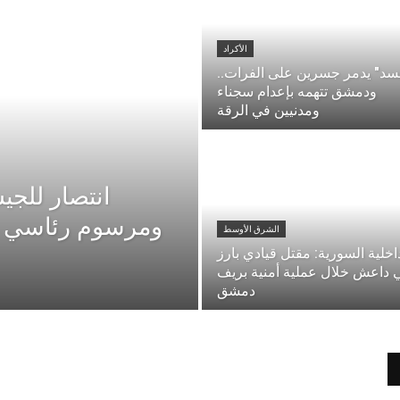
الأكراد
سد" يدمر جسرين على الفرات..
ودمشق تتهمه بإعدام سجناء
ومدنيين في الرقة
انتصار للج
ومرسوم رئاسي يض
الشرق الأوسط
اخلية السورية: مقتل قيادي بارز
 داعش خلال عملية أمنية بريف
دمشق