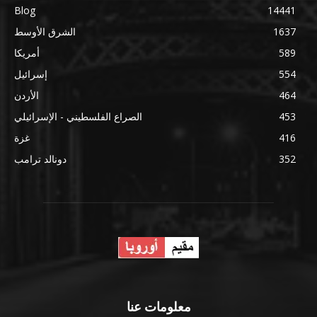
Blog
14441
1637
الشرق الأوسط
589
أمريكا
554
إسرائيل
464
الأردن
453
الصراع الفلسطيني - الإسرائيلي
416
غزة
352
دونالد ترامب
معلومات عنا