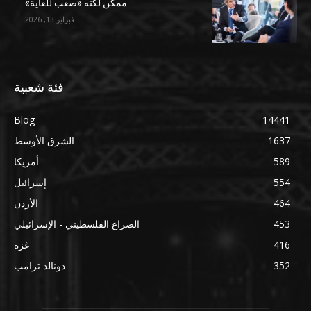
ممكن لكنه «صعب للغاية»
فبراير 13, 2026
فئة شعبية
Blog
14441
1637
الشرق الأوسط
589
أمريكا
554
إسرائيل
464
الأردن
453
الصراع الفلسطيني - الإسرائيلي
416
غزة
352
دونالد ترامب