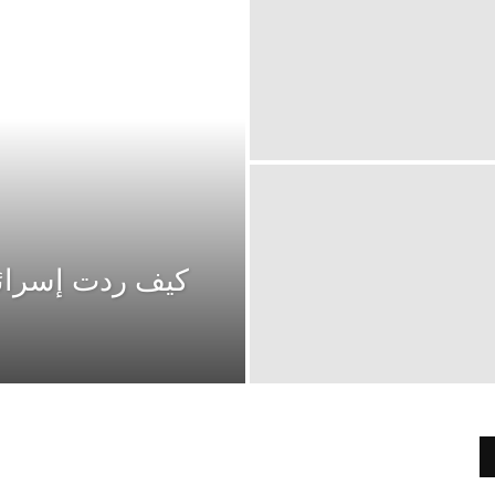
كيف ردت إسرائي