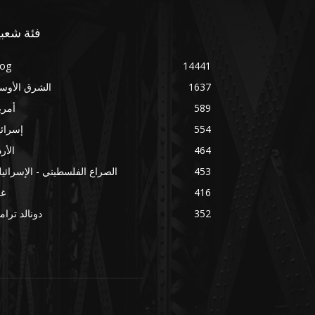
فئة شعبي
log
14441
1637
الشرق الأوس
589
أمري
554
إسرائ
464
الأر
453
الصراع الفلسطيني - الإسرائي
416
غز
352
دونالد ترا