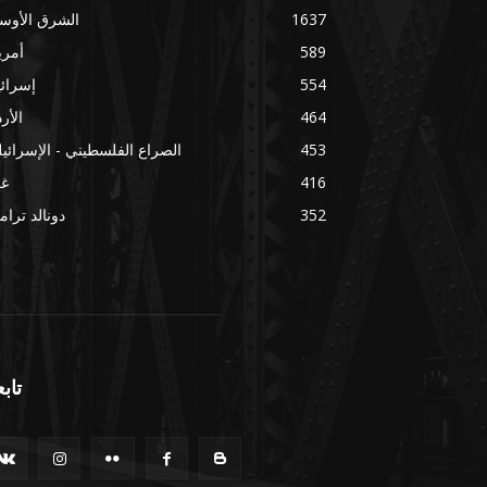
1637
الشرق الأوس
589
أمري
554
إسرائ
464
الأر
453
الصراع الفلسطيني - الإسرائي
416
غز
352
دونالد ترا
تابع