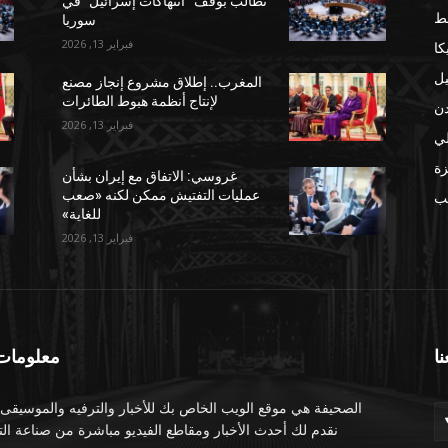
تطالب بوقف “انتهاكات إسرائيل” في
ط
سوريا
فبراير 13, 2026
كا
يل
المغرب.. إطلاق مشروع إنجاز مصنع
لإنتاج أنظمة هبوط الطائرات
دن
فبراير 13, 2026
لي
ة
غروسي: الاتفاق مع إيران بشأن
عمليات التفتيش ممكن لكنه «صعب
مب
للغاية»
فبراير 13, 2026
نا
معلومات 
الصحيفة هي موقع الويب الخاص بك للأخبار والترفيه والموسيقى.
نقدم لك أحدث الأخبار ومقاطع الفيديو مباشرة من صناعة الت