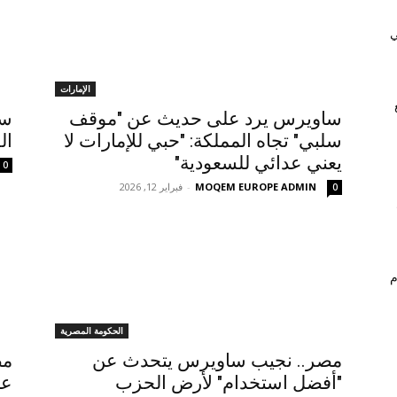
ي
الإمارات
ساويرس يرد على حديث عن "موقف
سا
سلبي" تجاه المملكة: "حبي للإمارات لا
ال
يعني عدائي للسعودية"
0
MOQEM EUROPE ADMIN
-
فبراير 12, 2026
0
م
الحكومة المصرية
مصر.. نجيب ساويرس يتحدث عن
مص
"أفضل استخدام" لأرض الحزب
عب