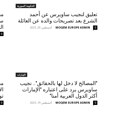
الحكومة السورية
تعليق لنجيب ساويرس عن أحمد
مص
الشرع بعد تصريحات والده عن العائلة
سه
ال
MOQEM EUROPE ADMIN
-
أغسطس 29, 2025
0
0
الإمارات
"المصالح لا دخل لها بالحقائق".. نجيب
مص
ساويرس يرد على اعتباره "الإمارات
ال
أكثر الدول العربية أمنا"
توفي 
MOQEM EUROPE ADMIN
-
أغسطس 19, 2025
0
0