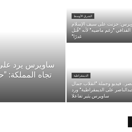
الشرق الأوسط
يرس: حزنت على سيف الإسلام
القذافي "رغم ماضيه" لأنه "قُتل
غدرًا"
ساويرس يرد على
تجاه المملكة: "ح
الديمقراطية
ر.. فيديو وجملة "انقلاب جمال
بدالناصر على الديمقراطية" ورد
ساويرس يثير تفاعلا