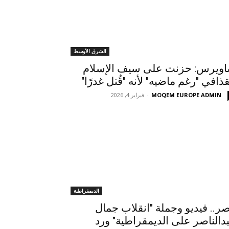
الشرق الأوسط
ويرس: حزنت على سيف الإسلام
قذافي "رغم ماضيه" لأنه "قُتل غدرًا"
MOQEM EUROPE ADMIN
-
فبراير 4, 2026
الديمقراطية
ر.. فيديو وجملة "انقلاب جمال
دالناصر على الديمقراطية" ورد