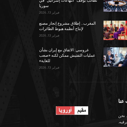
تطالب بوقف “انتهاكات إسرائيل” في
سوريا
فبراير 13, 2026
المغرب.. إطلاق مشروع إنجاز مصنع
لإنتاج أنظمة هبوط الطائرات
فبراير 13, 2026
غروسي: الاتفاق مع إيران بشأن
عمليات التفتيش ممكن لكنه «صعب
للغاية»
فبراير 13, 2026
عنا
 نحن
رفيه.