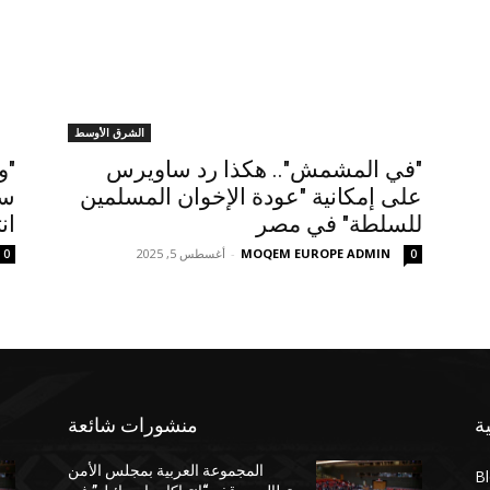
الشرق الأوسط
"في المشمش".. هكذا رد ساويرس
"و
على إمكانية "عودة الإخوان المسلمين
سا
للسلطة" في مصر
ان
MOQEM EUROPE ADMIN
-
أغسطس 5, 2025
0
0
ة
منشورات شائعة
المجموعة العربية بمجلس الأمن
B