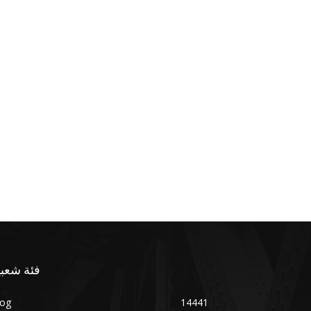
فئة شعبي
log
14441