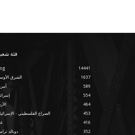
فئة شعبي
log
14441
1637
الشرق الأوس
589
أمري
554
إسرائ
464
الأر
453
الصراع الفلسطيني - الإسرائي
416
غز
352
دونالد ترا