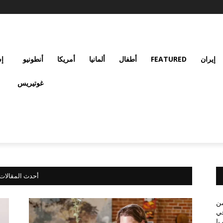
إيران
FEATURED
أطفال
ألمانيا
أمريكا
أنطونيو
إس
غوتيريس
أحدث المقالات
من
في
يا