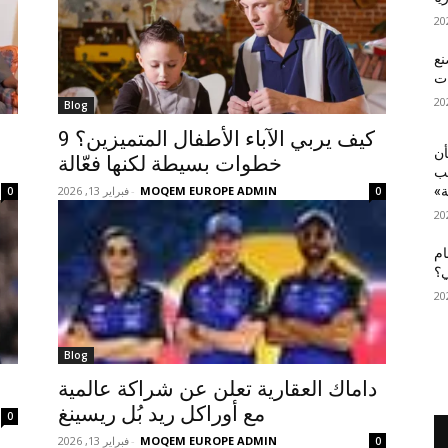
نع
ات
Blog
كيف يربي الآباء الأطفال المتميزين؟ 9
أن
خطوات بسيطة لكنها فعّالة
عب
MOQEM EUROPE ADMIN
-
فبراير 13, 2026
ة»
0
0
ام
ي؟
Blog
داماك العقارية تعلن عن شراكة عالمية
مع أوراكل ريد بُل ريسينغ
0
MOQEM EUROPE ADMIN
-
فبراير 13, 2026
0