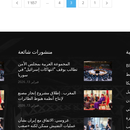
...
1٬657
4
3
2
1
ة
منشورات شائعة
المجموعة العربية بمجلس الأمن
B
تطالب بوقف “انتهاكات إسرائيل” في
ط
سوريا
فبراير 13, 2026
كا
يل
المغرب.. إطلاق مشروع إنجاز مصنع
لإنتاج أنظمة هبوط الطائرات
دن
فبراير 13, 2026
لي
ة
غروسي: الاتفاق مع إيران بشأن
عمليات التفتيش ممكن لكنه «صعب
مب