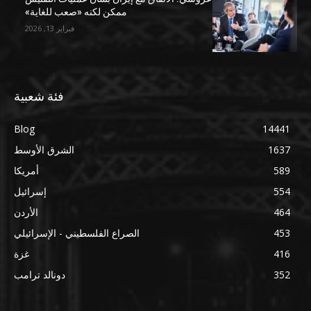
ممكن لكنه «صعب للغاية»
فبراير 13, 2026
فئة شعبية
Blog
14441
1637
الشرق الأوسط
589
أمريكا
554
إسرائيل
464
الأردن
453
الصراع الفلسطيني - الإسرائيلي
416
غزة
352
دونالد ترامب