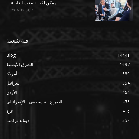
ممكن لكنه «صعب للغاية»
فبراير 13, 2026
فئة شعبية
Blog
14441
1637
الشرق الأوسط
589
أمريكا
554
إسرائيل
464
الأردن
453
الصراع الفلسطيني - الإسرائيلي
416
غزة
352
دونالد ترامب