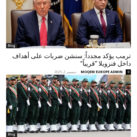
Blog
ترمب يؤكد مجدداً: سنشن ضربات على أهداف
داخل فنزويلا “قريباً”
MOQEM EUROPE ADMIN
-
ديسمبر 2, 2025
0
Blog