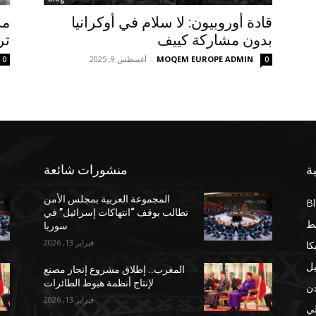
قادة أوروبيون: لا سلام في أوكرانيا
مس
بدون مشاركة كييف
تر
MOQEM EUROPE ADMIN
-
أغسطس 9, 2025
0
0
ة
منشورات شائعة
المجموعة العربية بمجلس الأمن
B
تطالب بوقف “انتهاكات إسرائيل” في
ط
سوريا
فبراير 13, 2026
كا
يل
المغرب.. إطلاق مشروع إنجاز مصنع
لإنتاج أنظمة هبوط الطائرات
دن
فبراير 13, 2026
لي