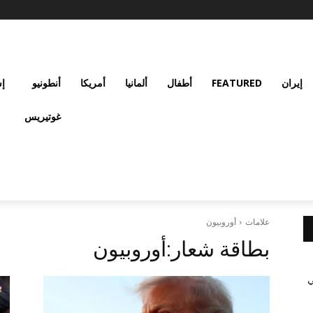
إيران
FEATURED
أطفال
ألمانيا
أمريكا
أنطونيو
إس
غوتيريس
علامات
أوروبيون
بطاقة شعار:
أوروبيون
ي