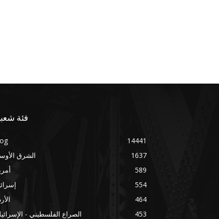
فئة شعبي
log
14441
1637
الشرق الأوس
589
أمري
554
إسرائ
464
الأر
453
الصراع الفلسطيني - الإسرائي