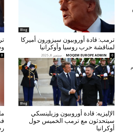
Blog
ترمب: قادة أوروبيون سيزورون أميركا
تر
لمناقشة حرب روسيا وأوكرانيا
وس
MOQEM EUROPE ADMIN
-
سبتمبر 8, 2025
0
0
م
Blog
الإليزيه: قادة أوروبيون وزيلينسكي
ما
سيتحدثون مع ترمب الخميس حول
في
أوكرانيا
رس