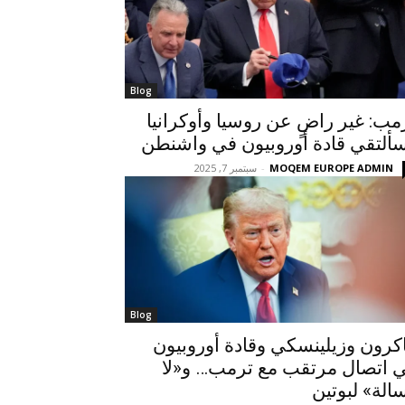
Blog
مب: غير راضٍ عن روسيا وأوكرانيا
ألتقي قادة أوروبيون في واشنطن
MOQEM EUROPE ADMIN
-
سبتمبر 7, 2025
Blog
كرون وزيلينسكي وقادة أوروبيون
 اتصال مرتقب مع ترمب… و«لا
الة» لبوتين