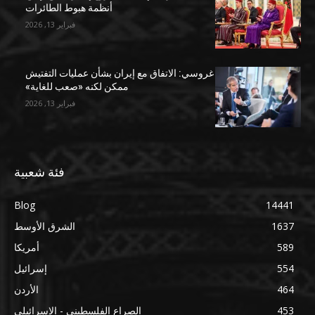
أنظمة هبوط الطائرات
فبراير 13, 2026
غروسي: الاتفاق مع إيران بشأن عمليات التفتيش
ممكن لكنه «صعب للغاية»
فبراير 13, 2026
فئة شعبية
Blog
14441
1637
الشرق الأوسط
589
أمريكا
554
إسرائيل
464
الأردن
453
الصراع الفلسطيني - الإسرائيلي