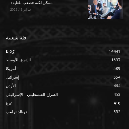
ممكن لكنه «صعب للغاية»
فبراير 13, 2026
فئة شعبية
Blog
14441
1637
الشرق الأوسط
589
أمريكا
554
إسرائيل
464
الأردن
453
الصراع الفلسطيني - الإسرائيلي
416
غزة
352
دونالد ترامب