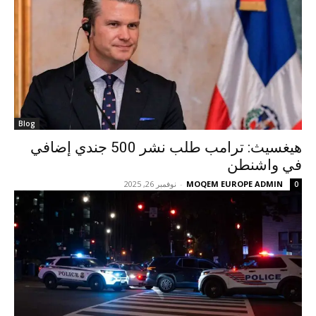
Blog
هيغسيث: ترامب طلب نشر 500 جندي إضافي
في واشنطن
MOQEM EUROPE ADMIN
-
نوفمبر 26, 2025
0