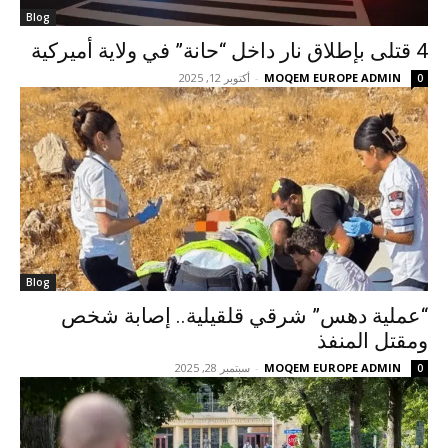
Blog
4 قتلى بإطلاق نار داخل “حانة” في ولاية أميركية
MOQEM EUROPE ADMIN
-
أكتوبر 12, 2025
0
Blog
“عملية دهس” شرقي قلقيلية.. إصابة شخص
ومقتل المنفذ
MOQEM EUROPE ADMIN
-
سبتمبر 28, 2025
0