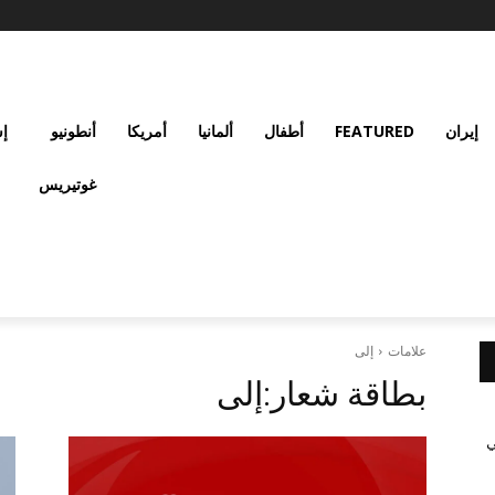
إيران
FEATURED
أطفال
ألمانيا
أمريكا
أنطونيو
إس
غوتيريس
علامات
إلى
بطاقة شعار:
إلى
ي