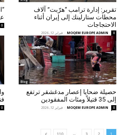
تقرير: إدارة ترامب “هرّبت” آلاف
“ا
محطات ستارلينك إلى إيران أثناء
عو
الاحتجاجات
0
MOQEM EUROPE ADMIN
-
فبراير 12, 2026
0
Blog
حصيلة ضحايا إعصار مدغشقر ترتفع
وا
إلى 35 قتيلاً ومئات المفقودين
فن
MOQEM EUROPE ADMIN
-
فبراير 12, 2026
0
0
...
110
3
2
1