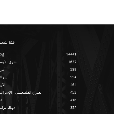
فئة شعبي
log
14441
1637
الشرق الأوس
589
أمري
554
إسرائ
464
الأر
453
الصراع الفلسطيني - الإسرائي
416
غز
352
دونالد ترا