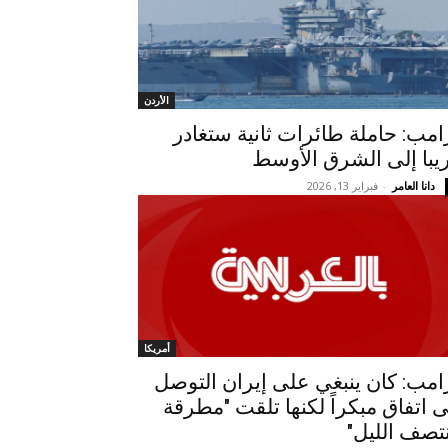
الأردن
امب: حاملة طائرات ثانية ستغادر
يبا إلى الشرق الأوسط
دانا العامر
-
فبراير 13, 2026
أمريكا
امب: كان ينبغي على إيران التوصل
ى اتفاق مبكراً لكنها تلقت "مطرقة
تصف الليل"