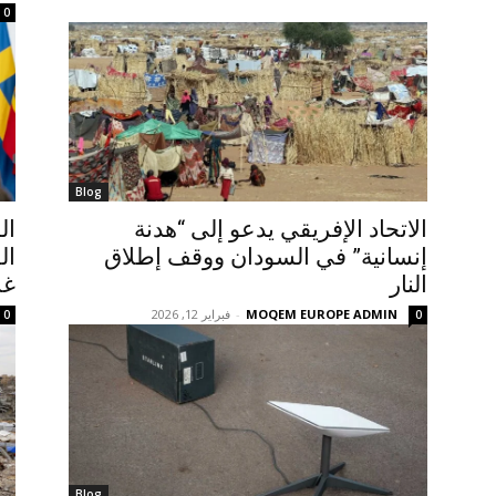
0
Blog
الاتحاد الإفريقي يدعو إلى “هدنة
ال
إنسانية” في السودان ووقف إطلاق
ال
النار
غر
MOQEM EUROPE ADMIN
-
فبراير 12, 2026
0
0
Blog