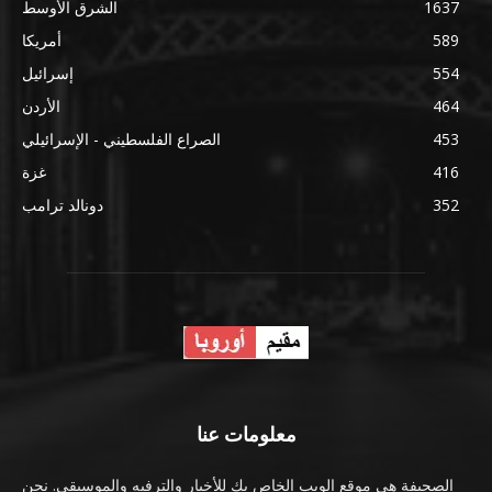
1637
الشرق الأوسط
589
أمريكا
554
إسرائيل
464
الأردن
453
الصراع الفلسطيني - الإسرائيلي
416
غزة
352
دونالد ترامب
معلومات عنا
الصحيفة هي موقع الويب الخاص بك للأخبار والترفيه والموسيقى. نحن