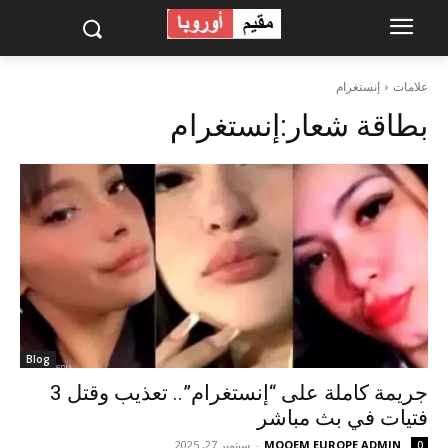
علامات
إنستغرام
بطاقة شعار:
إنستغرام
Blog
جريمة كاملة على “إنستغرام”.. تعذيب وقتل 3
فتيات في بث مباشر
MOQEM EUROPE ADMIN
-
سبتمبر 27, 2025
0