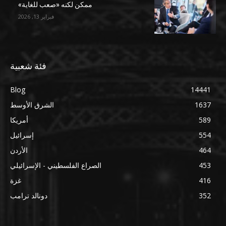
ممكن لكنه «صعب للغاية»
فبراير 13, 2026
فئة شعبية
Blog
14441
1637
الشرق الأوسط
589
أمريكا
554
إسرائيل
464
الأردن
453
الصراع الفلسطيني - الإسرائيلي
416
غزة
352
دونالد ترامب