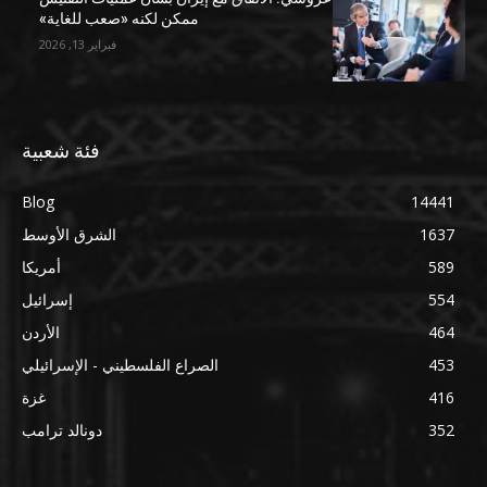
ممكن لكنه «صعب للغاية»
فبراير 13, 2026
فئة شعبية
Blog
14441
1637
الشرق الأوسط
589
أمريكا
554
إسرائيل
464
الأردن
453
الصراع الفلسطيني - الإسرائيلي
416
غزة
352
دونالد ترامب