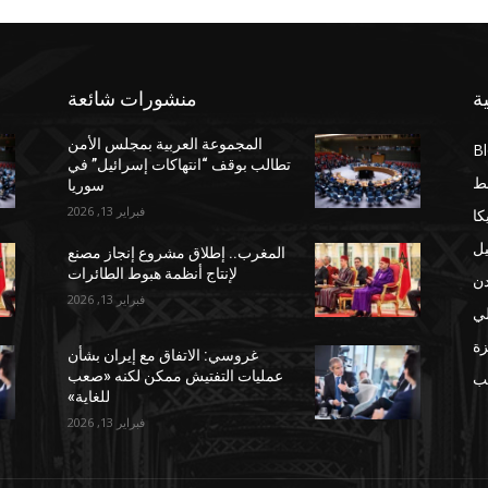
ة
منشورات شائعة
المجموعة العربية بمجلس الأمن
B
تطالب بوقف “انتهاكات إسرائيل” في
ط
سوريا
فبراير 13, 2026
كا
يل
المغرب.. إطلاق مشروع إنجاز مصنع
لإنتاج أنظمة هبوط الطائرات
دن
فبراير 13, 2026
لي
ة
غروسي: الاتفاق مع إيران بشأن
عمليات التفتيش ممكن لكنه «صعب
مب
للغاية»
فبراير 13, 2026