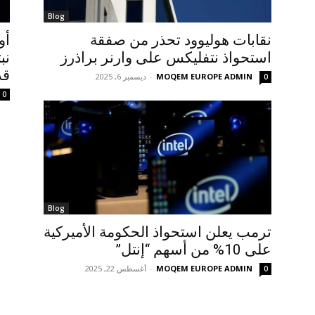
Blog
نقابات هوليوود تحذر من صفقة
أو
استحواذ نتفليكس على وارنر براذرز
نب
قد
MOQEM EUROPE ADMIN
-
ديسمبر 6, 2025
0
0
Blog
ترمب يعلن استحواذ الحكومة الأميركية
على 10% من أسهم “إنتل”
MOQEM EUROPE ADMIN
-
أغسطس 22, 2025
0