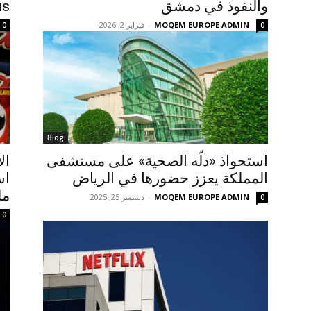
والنفوذ في دمشق
us
MOQEM EUROPE ADMIN
-
فبراير 2, 2026
0
0
Blog
استحواذ «دلّه الصحية» على مستشفى
ال
المملكة يعزز حضورها في الرياض
مل
MOQEM EUROPE ADMIN
-
ديسمبر 25, 2025
0
0