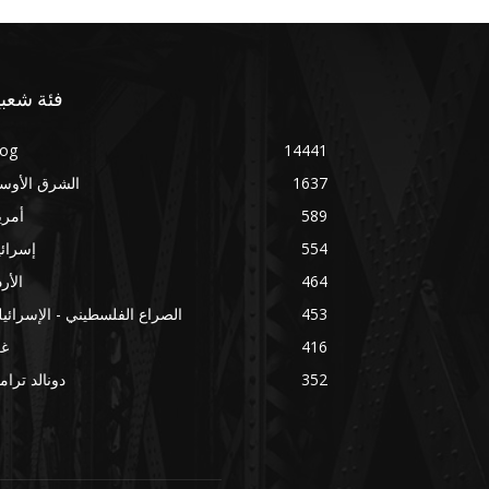
فئة شعبي
log
14441
1637
الشرق الأوس
589
أمري
554
إسرائ
464
الأر
453
الصراع الفلسطيني - الإسرائي
416
غز
352
دونالد ترا