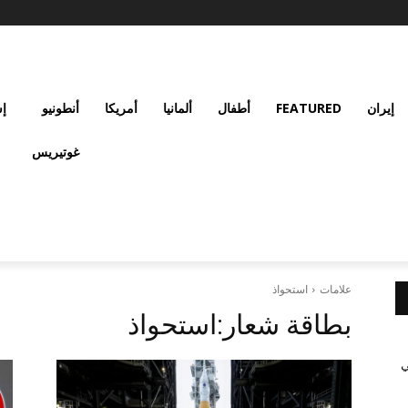
إيران
FEATURED
أطفال
ألمانيا
أمريكا
أنطونيو
إس
غوتيريس
علامات
استحواذ
بطاقة شعار:
استحواذ
ي