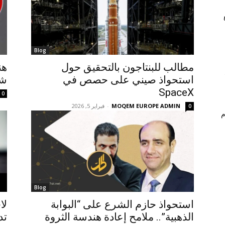
Blog
مطالب للبنتاجون بالتحقيق حول
هن
استحواذ صيني على حصص في
شتال
SpaceX
0
MOQEM EUROPE ADMIN
-
فبراير 5, 2026
0
م
Blog
استحواذ حازم الشرع على “البوابة
لا
الذهبية”.. ملامح إعادة هندسة الثروة
تد