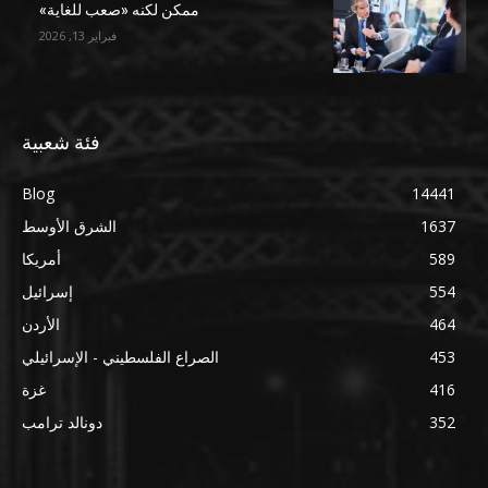
ممكن لكنه «صعب للغاية»
فبراير 13, 2026
فئة شعبية
Blog
14441
1637
الشرق الأوسط
589
أمريكا
554
إسرائيل
464
الأردن
453
الصراع الفلسطيني - الإسرائيلي
416
غزة
352
دونالد ترامب