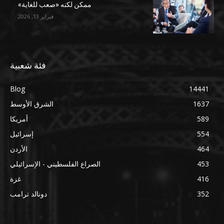
ممكن لكنه «صعب للغاية»
فبراير 13, 2026
فئة شعبية
Blog
14441
1637
الشرق الأوسط
589
أمريكا
554
إسرائيل
464
الأردن
453
الصراع الفلسطيني - الإسرائيلي
416
غزة
352
دونالد ترامب