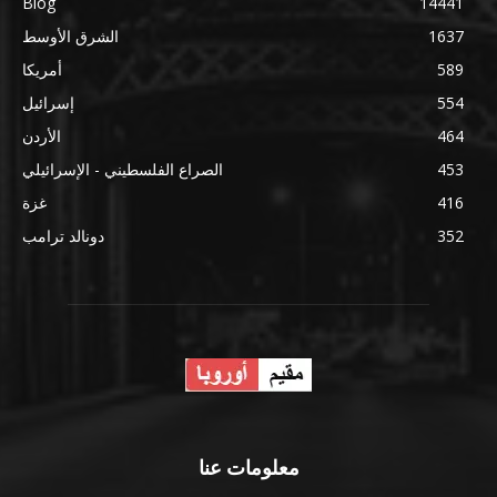
Blog
14441
1637
الشرق الأوسط
589
أمريكا
554
إسرائيل
464
الأردن
453
الصراع الفلسطيني - الإسرائيلي
416
غزة
352
دونالد ترامب
معلومات عنا