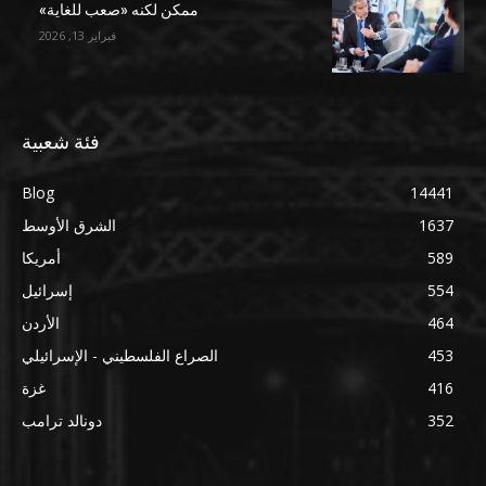
ممكن لكنه «صعب للغاية»
فبراير 13, 2026
فئة شعبية
Blog
14441
1637
الشرق الأوسط
589
أمريكا
554
إسرائيل
464
الأردن
453
الصراع الفلسطيني - الإسرائيلي
416
غزة
352
دونالد ترامب