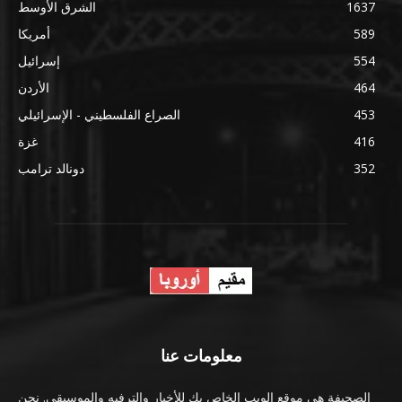
1637
الشرق الأوسط
589
أمريكا
554
إسرائيل
464
الأردن
453
الصراع الفلسطيني - الإسرائيلي
416
غزة
352
دونالد ترامب
معلومات عنا
الصحيفة هي موقع الويب الخاص بك للأخبار والترفيه والموسيقى. نحن