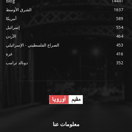
Blog
14441
1637
الشرق الأوسط
589
أمريكا
554
إسرائيل
464
الأردن
453
الصراع الفلسطيني - الإسرائيلي
416
غزة
352
دونالد ترامب
معلومات عنا