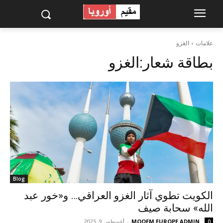
علامات
الغزو
بطاقة شعار:
الغزو
Blog
الكويت تطوي آثار الغزو العراقي… و«خور عبد
الله» سحابة صيف
MOQEM EUROPE ADMIN
-
أغسطس 9, 2025
0