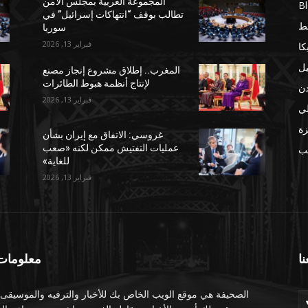
المجموعة العربية بمجلس الأمن
B
تطالب بوقف “انتهاكات إسرائيل” في
ط
سوريا
فبراير 13, 2026
كا
يل
المغرب.. إطلاق مشروع إنجاز مصنع
لإنتاج أنظمة هبوط الطائرات
دن
فبراير 13, 2026
لي
ة
غروسي: الاتفاق مع إيران بشأن
عمليات التفتيش ممكن لكنه «صعب
مب
للغاية»
فبراير 13, 2026
نا
معلومات 
الصحيفة هي موقع الويب الخاص بك للأخبار والترفيه والموسيقى.