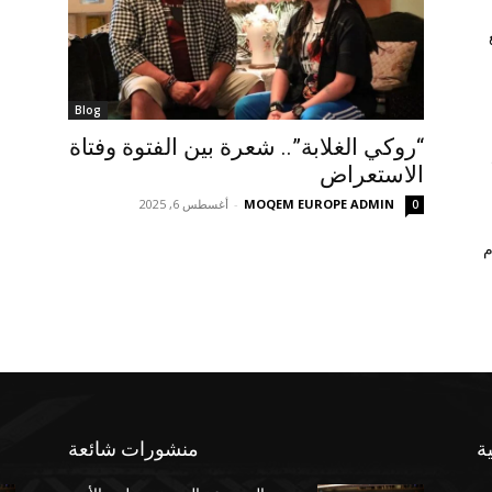
Blog
“روكي الغلابة”.. شعرة بين الفتوة وفتاة
الاستعراض
MOQEM EUROPE ADMIN
-
أغسطس 6, 2025
0
م
ة
منشورات شائعة