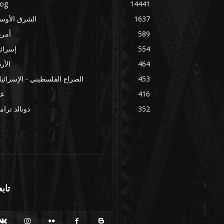
log
14441
1637
الشرق الأوس
589
أمري
554
إسرائ
464
الأر
453
الصراع الفلسطيني - الإسرائي
416
غز
352
دونالد ترا
تابع