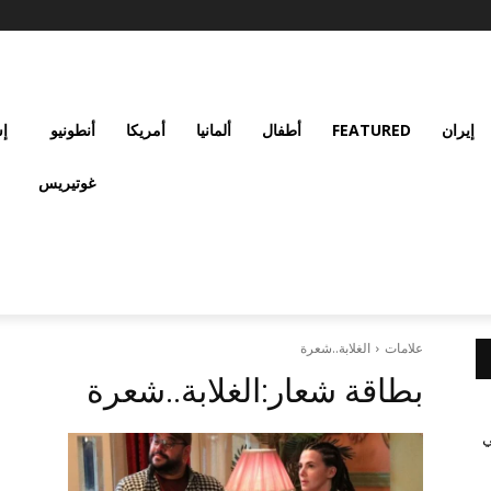
إيران
FEATURED
أطفال
ألمانيا
أمريكا
أنطونيو
إس
غوتيريس
علامات
الغلابة..شعرة
بطاقة شعار:
الغلابة..شعرة
ي