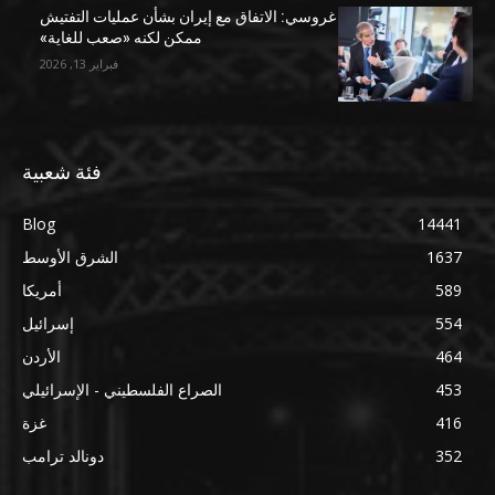
غروسي: الاتفاق مع إيران بشأن عمليات التفتيش
ممكن لكنه «صعب للغاية»
فبراير 13, 2026
فئة شعبية
Blog
14441
1637
الشرق الأوسط
589
أمريكا
554
إسرائيل
464
الأردن
453
الصراع الفلسطيني - الإسرائيلي
416
غزة
352
دونالد ترامب