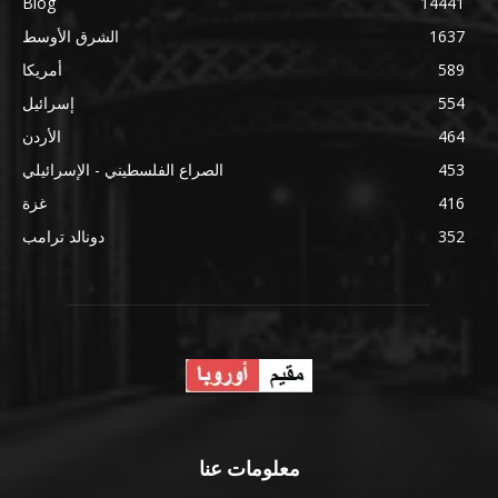
Blog
14441
1637
الشرق الأوسط
589
أمريكا
554
إسرائيل
464
الأردن
453
الصراع الفلسطيني - الإسرائيلي
416
غزة
352
دونالد ترامب
معلومات عنا