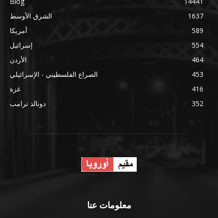
Blog
14441
1637
الشرق الأوسط
589
أمريكا
554
إسرائيل
464
الأردن
453
الصراع الفلسطيني - الإسرائيلي
416
غزة
352
دونالد ترامب
معلومات عنا