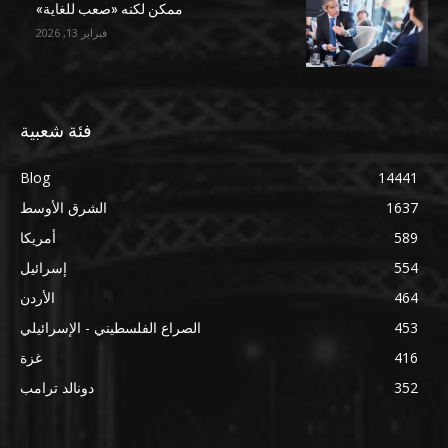
ممكن لكنه «صعب للغاية»
فبراير 13, 2026
فئة شعبية
Blog
14441
1637
الشرق الأوسط
589
أمريكا
554
إسرائيل
464
الأردن
453
الصراع الفلسطيني - الإسرائيلي
416
غزة
352
دونالد ترامب